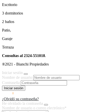
Escritorio
3 dormitorios
2 baños
Patio,
Garaje
Terraza
Consultas al 2324-551018
.
®2021 - Bianchi Propiedades
Iniciar sesión
Nombre de usuario
Contraseña
¿Olvidó su contraseña?
He olvidado la contraseña
Nombre de usuario o correo electrónico
*